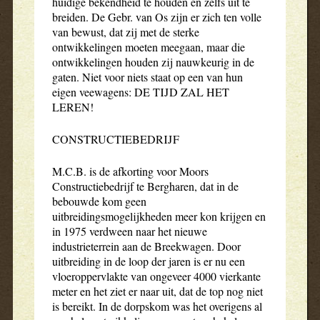
huidige bekendheid te houden en zelfs uit te
breiden. De Gebr. van Os zijn er zich ten volle
van bewust, dat zij met de sterke
ontwikkelingen moeten meegaan, maar die
ontwikkelingen houden zij nauwkeurig in de
gaten. Niet voor niets staat op een van hun
eigen veewagens: DE TIJD ZAL HET
LEREN!
CONSTRUCTIEBEDRIJF
M.C.B. is de afkorting voor Moors
Constructiebedrijf te Bergharen, dat in de
bebouwde kom geen
uitbreidingsmogelijkheden meer kon krijgen en
in 1975 verdween naar het nieuwe
industrieterrein aan de Breekwagen. Door
uitbreiding in de loop der jaren is er nu een
vloeroppervlakte van ongeveer 4000 vierkante
meter en het ziet er naar uit, dat de top nog niet
is bereikt. In de dorpskom was het overigens al