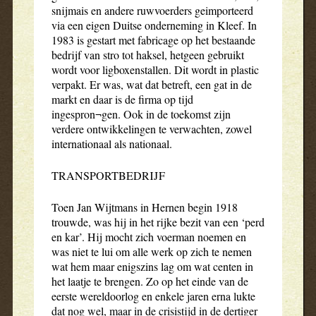
snijmais en andere ruwvoerders geimporteerd
via een eigen Duitse onderneming in Kleef. In
1983 is gestart met fabricage op het bestaande
bedrijf van stro tot haksel, hetgeen gebruikt
wordt voor ligboxenstallen. Dit wordt in plastic
verpakt. Er was, wat dat betreft, een gat in de
markt en daar is de firma op tijd
ingespron¬gen. Ook in de toekomst zijn
verdere ontwikkelingen te verwachten, zowel
internationaal als nationaal.
TRANSPORTBEDRIJF
Toen Jan Wijtmans in Hernen begin 1918
trouwde, was hij in het rijke bezit van een ‘perd
en kar’. Hij mocht zich voerman noemen en
was niet te lui om alle werk op zich te nemen
wat hem maar enigszins lag om wat centen in
het laatje te brengen. Zo op het einde van de
eerste wereldoorlog en enkele jaren erna lukte
dat nog wel, maar in de crisistijd in de dertiger