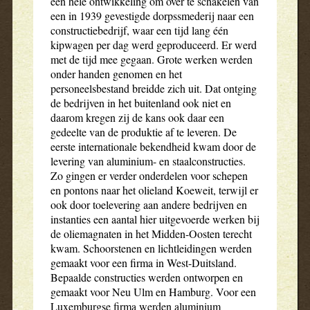
een hele ontwikkeling om over te schakelen van
een in 1939 gevestigde dorpssmederij naar een
constructiebedrijf, waar een tijd lang één
kipwagen per dag werd geproduceerd. Er werd
met de tijd mee gegaan. Grote werken werden
onder handen genomen en het
personeelsbestand breidde zich uit. Dat ontging
de bedrijven in het buitenland ook niet en
daarom kregen zij de kans ook daar een
gedeelte van de produktie af te leveren. De
eerste internationale bekendheid kwam door de
levering van aluminium- en staalconstructies.
Zo gingen er verder onderdelen voor schepen
en pontons naar het olieland Koeweit, terwijl er
ook door toelevering aan andere bedrijven en
instanties een aantal hier uitgevoerde werken bij
de oliemagnaten in het Midden-Oosten terecht
kwam. Schoorstenen en lichtleidingen werden
gemaakt voor een firma in West-Duitsland.
Bepaalde constructies werden ontworpen en
gemaakt voor Neu Ulm en Hamburg. Voor een
Luxemburgse firma werden aluminium