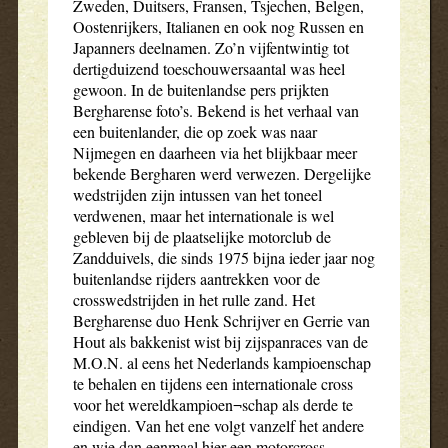
Zweden, Duitsers, Fransen, Tsjechen, Belgen,
Oostenrijkers, Italianen en ook nog Russen en
Japanners deelnamen. Zo’n vijfentwintig tot
dertigduizend toeschouwersaantal was heel
gewoon. In de buitenlandse pers prijkten
Bergharense foto’s. Bekend is het verhaal van
een buitenlander, die op zoek was naar
Nijmegen en daarheen via het blijkbaar meer
bekende Bergharen werd verwezen. Dergelijke
wedstrijden zijn intussen van het toneel
verdwenen, maar het internationale is wel
gebleven bij de plaatselijke motorclub de
Zandduivels, die sinds 1975 bijna ieder jaar nog
buitenlandse rijders aantrekken voor de
crosswedstrijden in het rulle zand. Het
Bergharense duo Henk Schrijver en Gerrie van
Hout als bakkenist wist bij zijspanraces van de
M.O.N. al eens het Nederlands kampioenschap
te behalen en tijdens een internationale cross
voor het wereldkampioen¬schap als derde te
eindigen. Van het ene volgt vanzelf het andere
en wie dan eenmaal hier een motorcross-