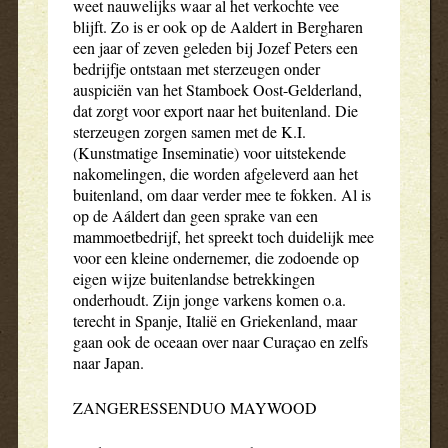
weet nauwelijks waar al het verkochte vee
blijft. Zo is er ook op de Aaldert in Bergharen
een jaar of zeven geleden bij Jozef Peters een
bedrijfje ontstaan met sterzeugen onder
auspiciën van het Stamboek Oost-Gelderland,
dat zorgt voor export naar het buitenland. Die
sterzeugen zorgen samen met de K.I.
(Kunstmatige Inseminatie) voor uitstekende
nakomelingen, die worden afgeleverd aan het
buitenland, om daar verder mee te fokken. Al is
op de Aáldert dan geen sprake van een
mammoetbedrijf, het spreekt toch duidelijk mee
voor een kleine ondernemer, die zodoende op
eigen wijze buitenlandse betrekkingen
onderhoudt. Zijn jonge varkens komen o.a.
terecht in Spanje, Italië en Griekenland, maar
gaan ook de oceaan over naar Curaçao en zelfs
naar Japan.
ZANGERESSENDUO MAYWOOD