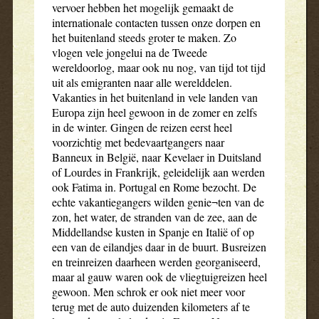
vervoer hebben het mogelijk gemaakt de
internationale contacten tussen onze dorpen en
het buitenland steeds groter te maken. Zo
vlogen vele jongelui na de Tweede
wereldoorlog, maar ook nu nog, van tijd tot tijd
uit als emigranten naar alle werelddelen.
Vakanties in het buitenland in vele landen van
Europa zijn heel gewoon in de zomer en zelfs
in de winter. Gingen de reizen eerst heel
voorzichtig met bedevaartgangers naar
Banneux in België, naar Kevelaer in Duitsland
of Lourdes in Frankrijk, geleidelijk aan werden
ook Fatima in. Portugal en Rome bezocht. De
echte vakantiegangers wilden genie¬ten van de
zon, het water, de stranden van de zee, aan de
Middellandse kusten in Spanje en Italië of op
een van de eilandjes daar in de buurt. Busreizen
en treinreizen daarheen werden georganiseerd,
maar al gauw waren ook de vliegtuigreizen heel
gewoon. Men schrok er ook niet meer voor
terug met de auto duizenden kilometers af te