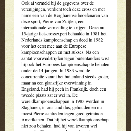
Ook al vermeld bij de gegevens over de
verenigingen, verdient toch deze cross en met
name een van de Bergharense beoefenaren van
deze sport, Pierre van Zuijlen, een
internationale vermelding te krijgen. Deze nu
15-jarige fietscrossexpert behaalde in 1981 het
Nederlands kampioenschap en deed in 1982
voor het eerst mee aan de Europese
kampioenschappen en met sukses. Na een
aantal vóórwedstrijden tegen buitenlanders wist
hij ook het Europees kampioenschap te behalen
onder de 14-jarigen. In 1983 werd de
concurrentie vanuit het buitenland steeds groter,
maar na een glansrijke overwinning in
Engeland, had hij pech in Frankrijk, doch een
tweede plaats zat er wel in. De
wereldkampioenschappen in 1983 werden in
Slagharen, in ons land dus, gehouden en nu
moest Pierre aantreden tegen goed getrainde
Amerikanen. Dat hij het wereldkampioenschap
niet zou behalen, had hij van tevoren wel