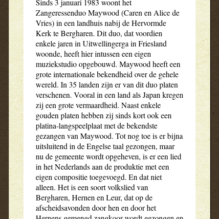
Sinds 3 januari 1983 woont het
Zangeressenduo Maywood (Caren en Alice de
Vries) in een landhuis nabij de Hervormde
Kerk te Bergharen. Dit duo, dat voordien
enkele jaren in Uitwellingerga in Friesland
woonde, heeft hier intussen een eigen
muziekstudio opgebouwd. Maywood heeft een
grote internationale bekendheid over de gehele
wereld. In 35 landen zijn er van dit duo platen
verschenen. Vooral in een land als Japan kregen
zij een grote vermaardheid. Naast enkele
gouden platen hebben zij sinds kort ook een
platina-langspeelplaat met de bekendste
gezangen van Maywood. Tot nog toe is er bijna
uitsluitend in de Engelse taal gezongen, maar
nu de gemeente wordt opgeheven, is er een lied
in het Nederlands aan de produktie met een
eigen compositie toegevoegd. En dat niet
alleen. Het is een soort volkslied van
Bergharen, Hernen en Leur, dat op de
afscheidsavonden door hen en door het
Hernens gemengd zangkoor wordt gezongen en