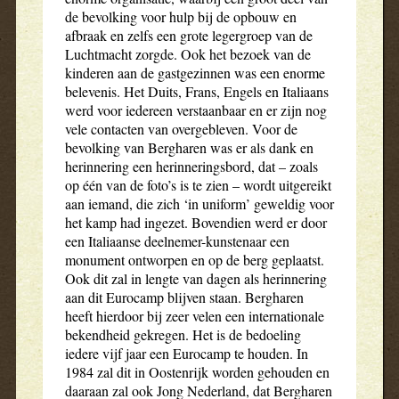
de bevolking voor hulp bij de opbouw en
afbraak en zelfs een grote legergroep van de
Luchtmacht zorgde. Ook het bezoek van de
kinderen aan de gastgezinnen was een enorme
belevenis. Het Duits, Frans, Engels en Italiaans
werd voor iedereen verstaanbaar en er zijn nog
vele contacten van overgebleven. Voor de
bevolking van Bergharen was er als dank en
herinnering een herinneringsbord, dat – zoals
op één van de foto’s is te zien – wordt uitgereikt
aan iemand, die zich ‘in uniform’ geweldig voor
het kamp had ingezet. Bovendien werd er door
een Italiaanse deelnemer-kunstenaar een
monument ontworpen en op de berg geplaatst.
Ook dit zal in lengte van dagen als herinnering
aan dit Eurocamp blijven staan. Bergharen
heeft hierdoor bij zeer velen een internationale
bekendheid gekregen. Het is de bedoeling
iedere vijf jaar een Eurocamp te houden. In
1984 zal dit in Oostenrijk worden gehouden en
daaraan zal ook Jong Nederland, dat Bergharen