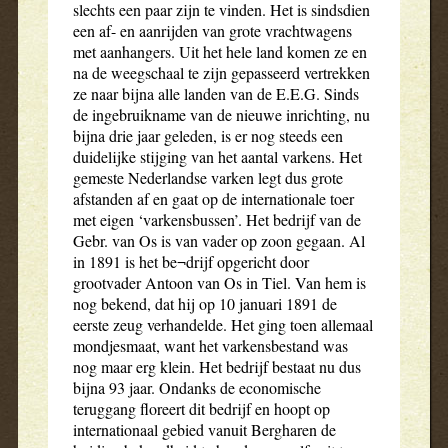
slechts een paar zijn te vinden. Het is sindsdien
een af- en aanrijden van grote vrachtwagens
met aanhangers. Uit het hele land komen ze en
na de weegschaal te zijn gepasseerd vertrekken
ze naar bijna alle landen van de E.E.G. Sinds
de ingebruikname van de nieuwe inrichting, nu
bijna drie jaar geleden, is er nog steeds een
duidelijke stijging van het aantal varkens. Het
gemeste Nederlandse varken legt dus grote
afstanden af en gaat op de internationale toer
met eigen ‘varkensbussen’. Het bedrijf van de
Gebr. van Os is van vader op zoon gegaan. Al
in 1891 is het be¬drijf opgericht door
grootvader Antoon van Os in Tiel. Van hem is
nog bekend, dat hij op 10 januari 1891 de
eerste zeug verhandelde. Het ging toen allemaal
mondjesmaat, want het varkensbestand was
nog maar erg klein. Het bedrijf bestaat nu dus
bijna 93 jaar. Ondanks de economische
teruggang floreert dit bedrijf en hoopt op
internationaal gebied vanuit Bergharen de