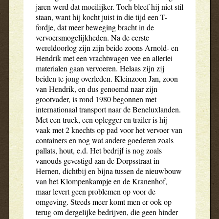
jaren werd dat moeilijker. Toch bleef hij niet stil
staan, want hij kocht juist in die tijd een T-
fordje, dat meer beweging bracht in de
vervoersmogelijkheden. Na de eerste
wereldoorlog zijn zijn beide zoons Arnold- en
Hendrik met een vrachtwagen vee en allerlei
materialen gaan vervoeren. Helaas zijn zij
beiden te jong overleden. Kleinzoon Jan, zoon
van Hendrik, en dus genoemd naar zijn
grootvader, is rond 1980 begonnen met
internationaal transport naar de Beneluxlanden.
Met een truck, een oplegger en trailer is hij
vaak met 2 knechts op pad voor het vervoer van
containers en nog wat andere goederen zoals
pallats, hout, e.d. Het bedrijf is nog zoals
vanouds gevestigd aan de Dorpsstraat in
Hernen, dichtbij en bijna tussen de nieuwbouw
van het Klompenkampje en de Kranenhof,
maar levert geen problemen op voor de
omgeving. Steeds meer komt men er ook op
terug om dergelijke bedrijven, die geen hinder