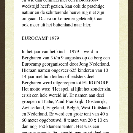
wedstrijd heeft gezien, kan ook de prachtige
natuur en de schitterende heuvelrug niet zijn
ontgaan. Daarvoor komen er geleidelijk aan
ook meer uit het buitenland naar hier.
EUROCAMP 1979
In het jaar van het kind – 1979 – werd in
Bergharen van 3 t/m 9 augustus op de berg een
Eurocamp georganiseerd door Jong Nederland.
Hieraan namen ongeveer 625 kinderen van 10-
14 jaar met hun leiders of leidsters deel.
Bergharen werd uitgeroepen tot EURODORP.
Het motto was: ‘Het spel, al lijkt het zonder zin,
er zit een hele wereld in’. Er namen aan deel
groepen uit Italië, Zuid-Frankrijk, Oostenrijk,
Zwitserland, Engeland, België, West-Duitsland
en Nederland. Er werd een grote tent van 40 x
60 meter opgebouwd, 8 tenten van 20 x 10 en
dan nog 160 kleinere tenten. Het was een
enorme organisatie, waarbij een groot deel van