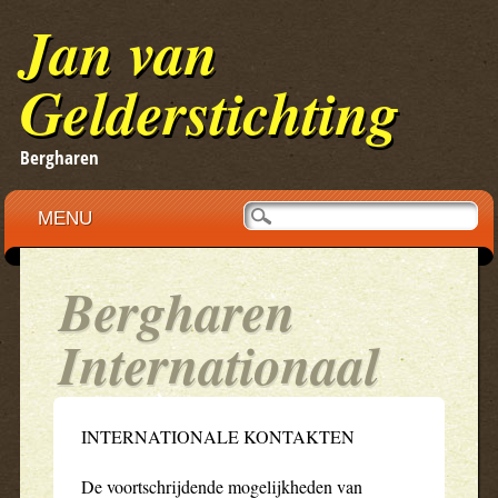
Jan van
Gelderstichting
Bergharen
Main menu
Skip
MENU
to
content
Bergharen
Internationaal
INTERNATIONALE KONTAKTEN
De voortschrijdende mogelijkheden van