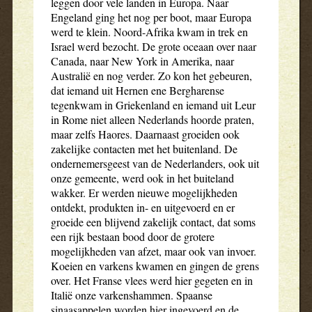
leggen door vele landen in Europa. Naar
Engeland ging het nog per boot, maar Europa
werd te klein. Noord-Afrika kwam in trek en
Israel werd bezocht. De grote oceaan over naar
Canada, naar New York in Amerika, naar
Australië en nog verder. Zo kon het gebeuren,
dat iemand uit Hernen ene Bergharense
tegenkwam in Griekenland en iemand uit Leur
in Rome niet alleen Nederlands hoorde praten,
maar zelfs Haores. Daarnaast groeiden ook
zakelijke contacten met het buitenland. De
ondernemersgeest van de Nederlanders, ook uit
onze gemeente, werd ook in het buiteland
wakker. Er werden nieuwe mogelijkheden
ontdekt, produkten in- en uitgevoerd en er
groeide een blijvend zakelijk contact, dat soms
een rijk bestaan bood door de grotere
mogelijkheden van afzet, maar ook van invoer.
Koeien en varkens kwamen en gingen de grens
over. Het Franse vlees werd hier gegeten en in
Italië onze varkenshammen. Spaanse
sinaasappelen worden hier ingevoerd en de