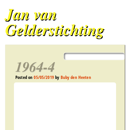
Jan van
Gelderstichting
Bergharen
Main menu
Skip
to
1964-4
content
Posted on
05/05/2019
by
Buby den Heeten